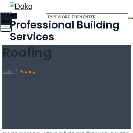
TOGGLE
Professional Building
MENU
Services
Roofing
Doko
/
Roofing
At vero eos et accusamus et iusto odio dignissimos ducimus