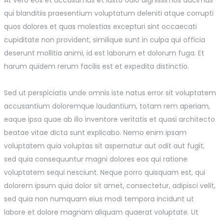
qui blanditiis praesentium voluptatum deleniti atque corrupti
quos dolores et quas molestias excepturi sint occaecati
cupiditate non provident, similique sunt in culpa qui officia
deserunt mollitia animi, id est laborum et dolorum fuga. Et
harum quidem rerum facilis est et expedita distinctio.
Sed ut perspiciatis unde omnis iste natus error sit voluptatem
accusantium doloremque laudantium, totam rem aperiam,
eaque ipsa quae ab illo inventore veritatis et quasi architecto
beatae vitae dicta sunt explicabo. Nemo enim ipsam
voluptatem quia voluptas sit aspernatur aut odit aut fugit,
sed quia consequuntur magni dolores eos qui ratione
voluptatem sequi nesciunt. Neque porro quisquam est, qui
dolorem ipsum quia dolor sit amet, consectetur, adipisci velit,
sed quia non numquam eius modi tempora incidunt ut
labore et dolore magnam aliquam quaerat voluptate. Ut